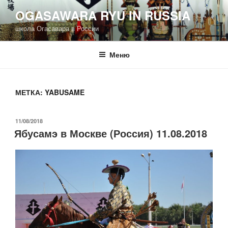
Перейти
OGASAWARA RYU IN RUSSIA
к
школа Огасавара в России
содержимому
Меню
МЕТКА:
YABUSAME
ОПУБЛИКОВАНО
11/08/2018
Ябусамэ в Москве (Россия) 11.08.2018