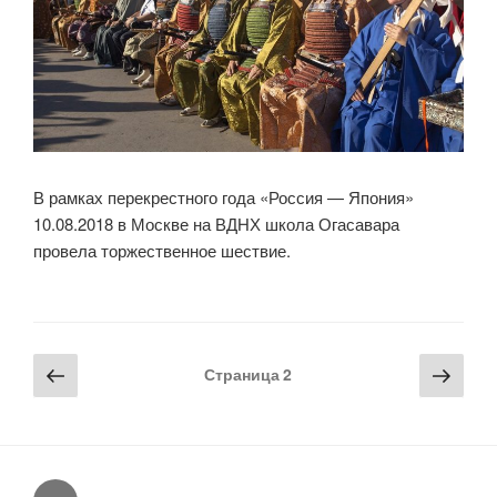
В рамках перекрестного года «Россия — Япония»
10.08.2018 в Москве на ВДНХ школа Огасавара
провела торжественное шествие.
Пагинация
Предыдущая
Сле
Страница
2
записей
страница
стра
VK