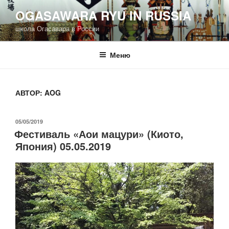
Перейти
OGASAWARA RYU IN RUSSIA
к
школа Огасавара в России
содержимому
Меню
АВТОР:
AOG
ОПУБЛИКОВАНО
05/05/2019
Фестиваль «Аои мацури» (Киото,
Япония) 05.05.2019