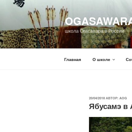
Перейти
к
OGASAWARA 
содержимому
школа Огасавара в России
Главная
О школе
Со
ОПУБЛИКОВАНО
20/04/2018
АВТОР:
AOG
Ябусамэ в 