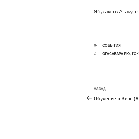
Ябусамэ в Асакусе 
РУБРИКИ
СОБЫТИЯ
МЕТКИ
ОГАСАВАРА РЮ
,
ТОК
Навигация
Предыдущая
НАЗАД
по
запись:
Обучение в Вене (Ав
записям